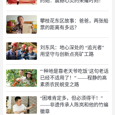
的她：震撼心灵的荣耀时刻！
攀枝花东区故事：爸爸，两张船
票的距离有多远？
刘东风：地心深处的 “追光者”
用坚守与创新点亮矿工路
“‘种地是靠老天爷吃饭’这句老话
已经不适用了！” ——程静的高
素质农民蜕变之路
“困难肯定多，但必须得干！”
——非遗传承人陈岚和他的竹编
徽章