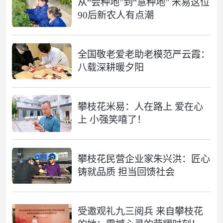
从“会种地”到“慧种地” 米易这位
90后新农人有点潮
全国敬老爱老助老模范严云霞：
八载深耕暖夕阳
攀枝花米易：人在路上 爱在心
上 小强笑嘻了！
攀枝花民营企业家朱兴洪：匠心
铸就品质 担当回馈社会
受邀观礼九三阅兵 来自攀枝花