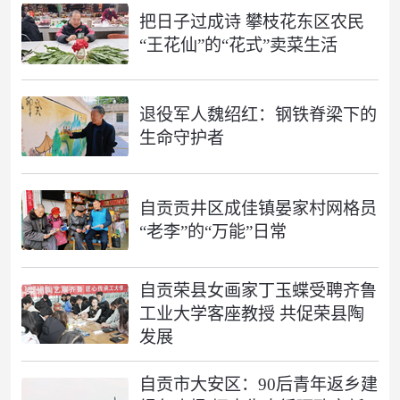
把日子过成诗 攀枝花东区农民
“王花仙”的“花式”卖菜生活
退役军人魏绍红：钢铁脊梁下的
生命守护者
自贡贡井区成佳镇晏家村网格员
“老李”的“万能”日常
自贡荣县女画家丁玉蝶受聘齐鲁
工业大学客座教授 共促荣县陶
发展
自贡市大安区：90后青年返乡建