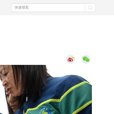
下
一
页