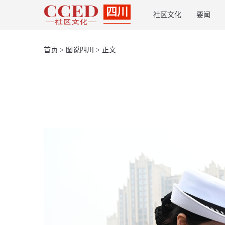
四川
社区文化
要闻
首页
>
图说四川
> 正文
上
一
页