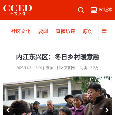
PC版本
社区文化
要闻
直播访谈
原创
文旅
内江东兴区：冬日乡村暖意融
上
下
一
一
2025/11/21 18:00 | 来源：社区文化网 | 阅读：2.2万
页
页