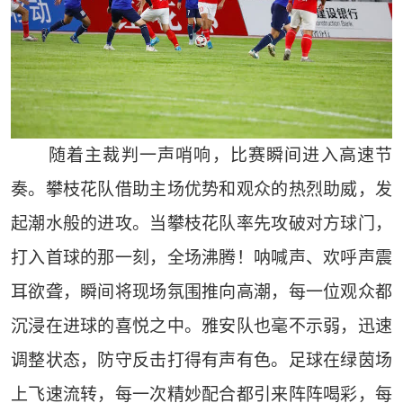
随着主裁判一声哨响，比赛瞬间进入高速节
奏。攀枝花队借助主场优势和观众的热烈助威，发
起潮水般的进攻。当攀枝花队率先攻破对方球门，
打入首球的那一刻，全场沸腾！呐喊声、欢呼声震
耳欲聋，瞬间将现场氛围推向高潮，每一位观众都
沉浸在进球的喜悦之中。雅安队也毫不示弱，迅速
调整状态，防守反击打得有声有色。足球在绿茵场
上飞速流转，每一次精妙配合都引来阵阵喝彩，每