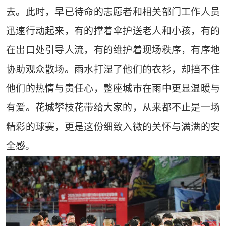
去。此时，早已待命的志愿者和相关部门工作人员
迅速行动起来，有的撑着伞护送老人和小孩，有的
在出口处引导人流，有的维护着现场秩序，有序地
协助观众散场。雨水打湿了他们的衣衫，却挡不住
他们的热情与责任心，整座城市在雨中更显温暖与
有爱。花城攀枝花带给大家的，从来都不止是一场
精彩的球赛，更是这份细致入微的关怀与满满的安
全感。