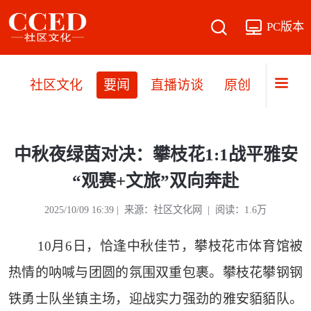
PC版本
社区文化
要闻
直播访谈
原创
文旅
中秋夜绿茵对决：攀枝花1:1战平雅安
“观赛+文旅”双向奔赴
2025/10/09 16:39 | 来源：社区文化网 | 阅读：1.6万
10月6日，恰逢中秋佳节，攀枝花市体育馆被
热情的呐喊与团圆的氛围双重包裹。攀枝花攀钢钢
铁勇士队坐镇主场，迎战实力强劲的雅安貊貊队。